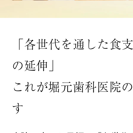
大人の矯正
「各世代を通した食
入れ歯治療
の延伸」
インプラント治療
これが堀元歯科医院
す
セラミック・ホワ