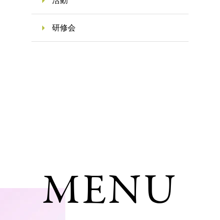
活動
研修会
診療メニュー
HOME
STAFF
むし歯治療
MENU
歯の根の治
FIRST
NEWS
小児歯科