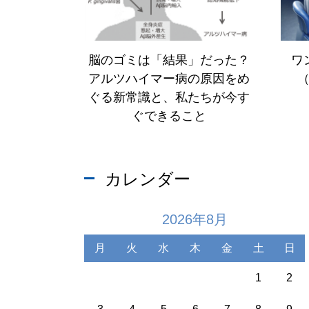
脳のゴミは「結果」だった？
ワ
アルツハイマー病の原因をめ
ぐる新常識と、私たちが今す
ぐできること
カレンダー
2026年8月
月
火
水
木
金
土
日
1
2