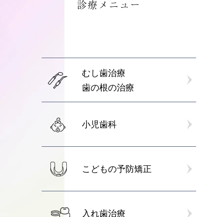
診療メニュー
COLUMN
こどもの予
FIRST RESERVE
）
入れ歯治療
HYGIENIST RESERVE
むし歯治療
士専用）
セラミック
歯の根の治療
ホワイトニ
医科歯科連
小児歯科
こどもの予防矯正
入れ歯治療