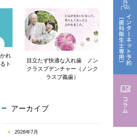
防矯正
大人の矯正
インプラント治療
かれ
口腔外科外来
ング
目立たず快適な入れ歯 ノン
るト
クラスプデンチャー（ノンク
ラスプ義歯）
携
訪問歯科診療
アーカイブ
2026年7月