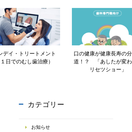
COLUMN
こどもの予
FIRST RESERVE
）
入れ歯治療
HYGIENIST RESERVE
士専用）
セラミック
ンデイ・トリートメント
口の健康が健康長寿の分
ホワイトニ
（１日でのむし歯治療）
道！？ 「あしたが変わ
リセツショー」
医科歯科連
カテゴリー
お知らせ