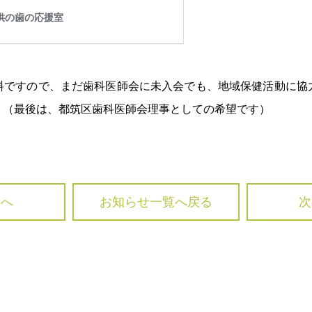
料ですので、まだ歯科医師会に未入会でも、地域保健活動に協
。（最後は、都筑区歯科医師会理事としての希望です）
診療メニュー
HOME
事へ
お知らせ一覧へ戻る
次
STAFF
むし歯治療
歯の根の治
FIRST
NEWS
小児歯科